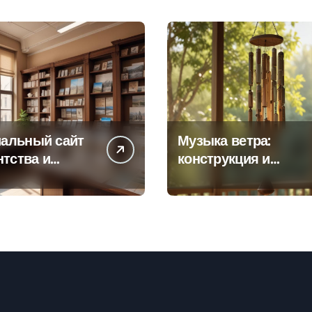
альный сайт
Музыка ветра:
нтства и
конструкция и
а офисов
особенности
 по регионам
звучания
колокольчиков