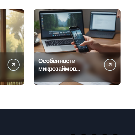
Особенности
микрозаймов
онлайн: условия,
процентные ставки и
порядок
оформления