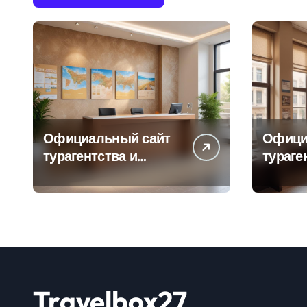
Официальный сайт
Офици
турагентства и
тураге
информация об
адрес
офисе продаж
продаж
Travelbox27