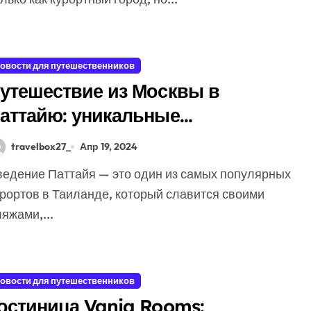
овости для путешественников
утешествие из Москвы в
аттайю: уникальные
озможности для отдыха
travelbox27_
Апр 19, 2024
урортов в Таиланде, который славится своими
яжами,...
овости для путешественников
остиница Vania Rooms: