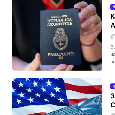
Н
К
А
Введение Аргентина — это страна с богатой
и
пе
Н
З
С