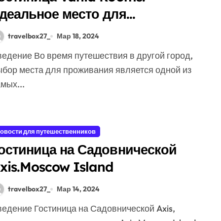
деальное место для
омфортного проживания во
travelbox27_
Мар 18, 2024
ладимире
ыбор места для проживания является одной из
мых...
овости для путешественников
остиница на Садовнической
xis.Moscow Island
travelbox27_
Мар 14, 2024