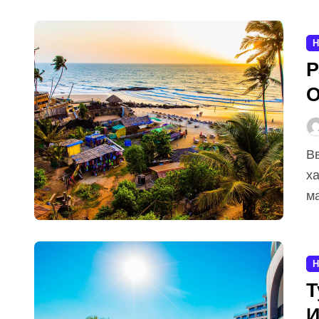
Н
Р
О
Введение Гоа — один из самых популярных и
х
ма
Н
Т
И