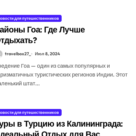
овости для путешественников
айоны Гоа: Где Лучше
тдыхать?
travelbox27_
Июл 8, 2024
аризматичных туристических регионов Индии. Этот
ленький штат...
овости для путешественников
уры в Турцию из Калининграда:
деальный Отдых для Вас