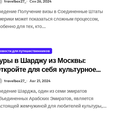
travelbox27_
Сен 26, 2024
мерики может показаться сложным процессом,
обенно для тех, кто...
овости для путешественников
уры в Шарджу из Москвы:
ткройте для себя культурное
ердце ОАЭ
travelbox27_
Авг 21, 2024
бъединенных Арабских Эмиратов, является
астоящей жемчужиной для любителей культуры,...