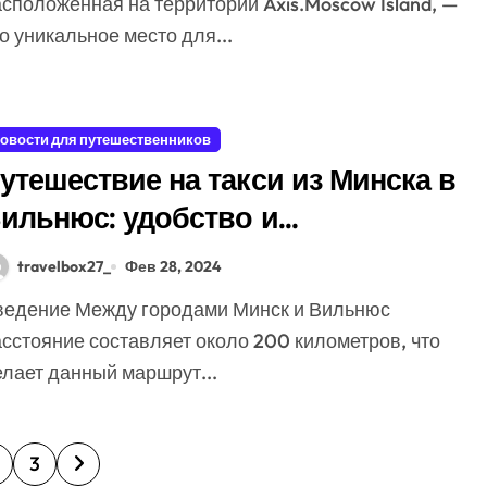
сположенная на территории Axis.Moscow Island, —
о уникальное место для...
овости для путешественников
утешествие на такси из Минска в
ильнюс: удобство и
реимущества
travelbox27_
Фев 28, 2024
сстояние составляет около 200 километров, что
елает данный маршрут...
3