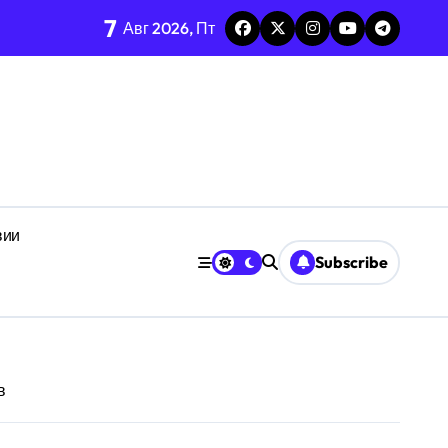
7
Авг 2026, Пт
при воздействии детерминированного хаоса
ализа Matrix Dirichlet
дня через призму анализа адаптации
вии
Subscribe
ибка
нстве
в