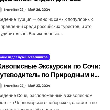
travelbox27_
Май 26, 2024
правлений среди российских туристов, и это
еудивительно. Великолепные...
овости для путешественников
ивописные Экскурсии по Сочи:
утеводитель по Природным и
ультурным
travelbox27_
Май 23, 2024
остопримечательностям
естечке Черноморского побережья, славится не
лько как курортный город, но...