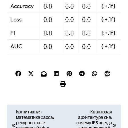
Accuracy
{}.{}
{}.{}
{}.{}
{:+.1f}
Loss
{}.{}
{}.{}
{}.{}
{:+.1f}
F1
{}.{}
{}.{}
{}.{}
{:+.1f}
AUC
{}.{}
{}.{}
{}.{}
{:+.1f}
Н
Когнитивная
Квантовая
математика хаоса:
архитектура сна:
а
рекуррентные
почему IFS всегда