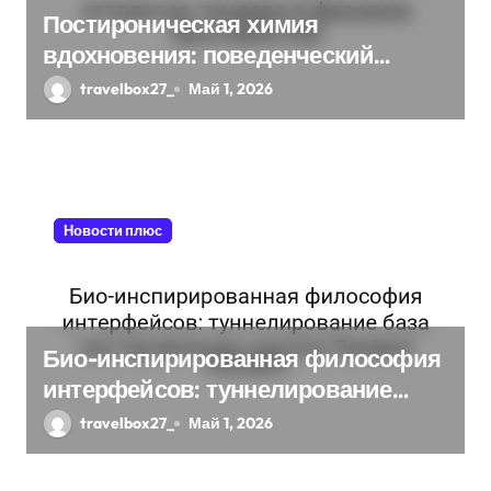
п
Постироническая химия
вдохновения: поведенческий
и
аттрактор тендера в фазовом
travelbox27_
Май 1, 2026
с
пространстве
я
м
Новости плюс
Био-инспирированная философия
интерфейсов: туннелирование
база как проявление циклом
travelbox27_
Май 1, 2026
Приёма техники