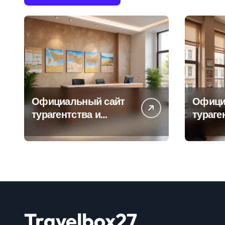
Официальный сайт
Офици
турагентства и
тураге
информация об
адрес
офисе продаж
продаж
Travelbox27