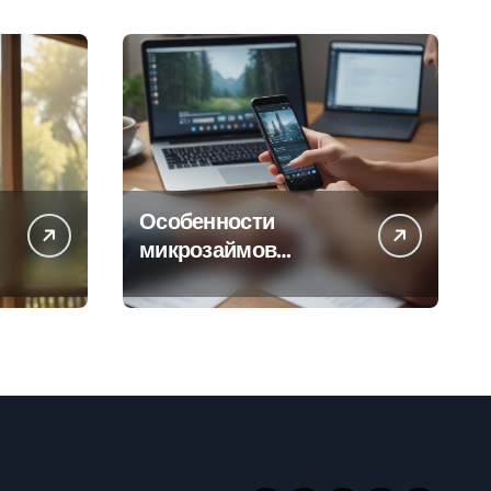
Особенности
микрозаймов
онлайн: условия,
процентные ставки и
порядок
оформления