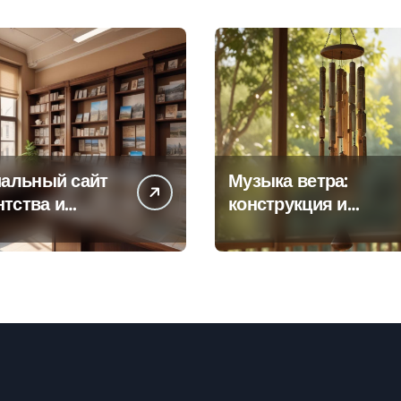
альный сайт
Музыка ветра:
нтства и
конструкция и
а офисов
особенности
 по регионам
звучания
колокольчиков