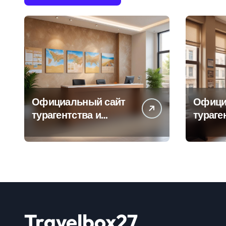
Официальный сайт
Офици
турагентства и
тураге
информация об
адрес
офисе продаж
продаж
Travelbox27