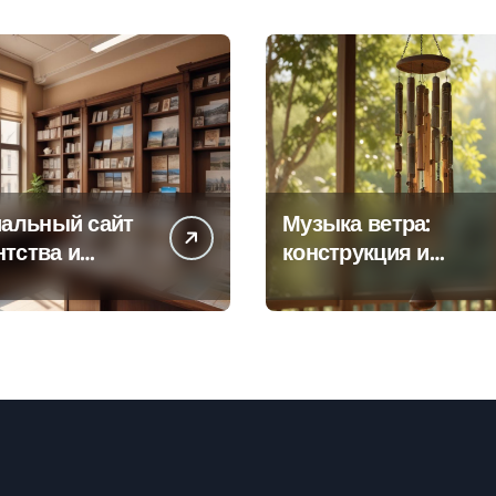
альный сайт
Музыка ветра:
нтства и
конструкция и
а офисов
особенности
 по регионам
звучания
колокольчиков