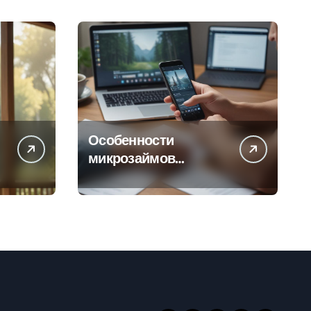
Особенности
микрозаймов
онлайн: условия,
процентные ставки и
порядок
оформления