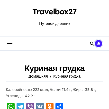
Перейти
к
Travelbox27
содержанию
Путевой дневник
Куриная грудка
Домашняя
Куриная грудка
Калорийность: 222 ккал, Белки: 11.4 г, Жиры: 35.8 г,
Углеводы: 42.9 г
WhatsApp
Telegram
Viber
VK
Odnoklassniki
Отправить