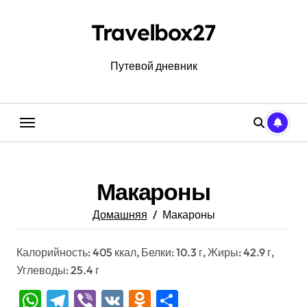
Перейти
к
Travelbox27
содержанию
Путевой дневник
Макароны
Домашняя
Макароны
Калорийность: 405 ккал, Белки: 10.3 г, Жиры: 42.9 г,
Углеводы: 25.4 г
WhatsApp
Telegram
Viber
VK
Odnoklassniki
Отправить