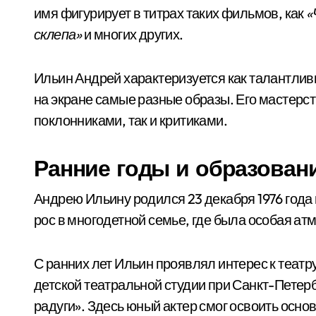
имя фигурирует в титрах таких фильмов, как
«
склепа»
и многих других.
Ильин Андрей характеризуется как талантлив
на экране самые разные образы. Его мастерс
поклонниками, так и критиками.
Ранние годы и образован
Андрею Ильину родился 23 декабря 1976 года 
рос в многодетной семье, где была особая ат
С ранних лет Ильин проявлял интерес к театру
детской театральной студии при Санкт-Петер
радуги». Здесь юный актер смог освоить основ