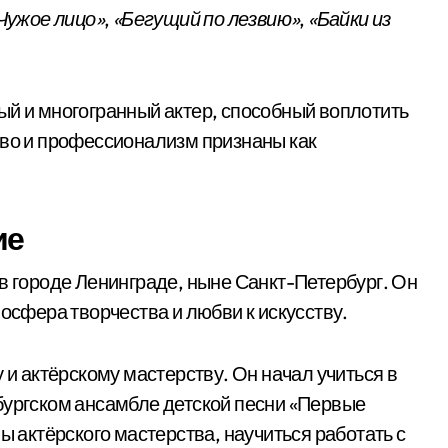
Чужое лицо»
,
«Бегущий по лезвию»
,
«Байки из
ый и многогранный актер, способный воплотить
тво и профессионализм признаны как
ие
в городе Ленинграде, ныне Санкт-Петербург. Он
мосфера творчества и любви к искусству.
 и актёрскому мастерству. Он начал учиться в
бургском ансамбле детской песни «Первые
ы актёрского мастерства, научиться работать с