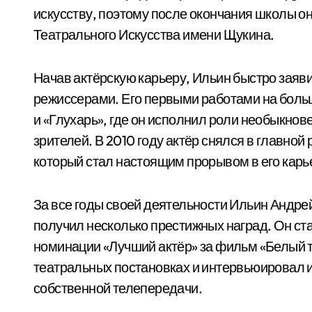
искусству, поэтому после окончания школы о
Театрального Искусства имени Щукина.
Начав актёрскую карьеру, Ильин быстро заяв
режиссерами. Его первыми работами на больш
и «Глухарь», где он исполнил роли необыкнов
зрителей. В 2010 году актёр снялся в главной
который стал настоящим прорывом в его карь
За все годы своей деятельности Ильин Андре
получил несколько престижных наград. Он ст
номинации «Лучший актёр» за фильм «Белый ти
театральных постановках и интервьюировал и
собственной телепередачи.