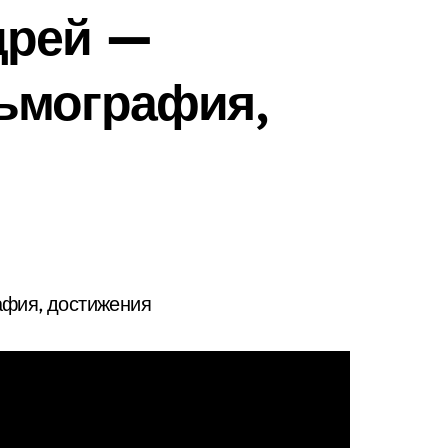
дрей —
ьмография,