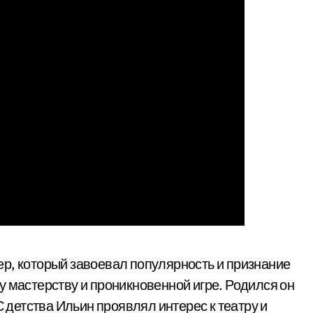
р, который завоевал популярность и признание
у мастерству и проникновенной игре. Родился он
С детства Ильин проявлял интерес к театру и