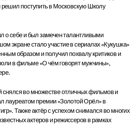
н решил поступить в Московскую Школу
ил о себе и был замечен талантливыми
ом экране стало участие в сериалах «Кукушка»
енным образом и получил похвалу критиков и
 роли в фильме «О чём говорят мужчины»,
ере.
й снялся во множестве отличных фильмов и
ал лауреатом премии «Золотой Орёл» в
гр». Также актёр с успехом снимался во многих
звестных актеров и режиссеров в рамках