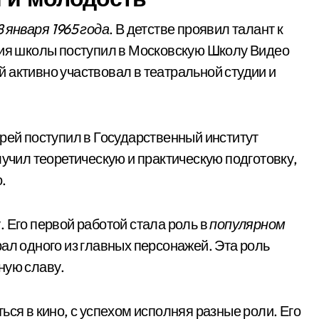
8 января 1965 года
. В детстве проявил талант к
ния школы поступил в Московскую Школу Видео
 активно участвовал в театральной студии и
дрей поступил в Государственный институт
лучил теоретическую и практическую подготовку,
.
 Его первой работой стала роль в
популярном
рал одного из главных персонажей. Эта роль
ную славу.
ься в кино, с успехом исполняя разные роли. Его