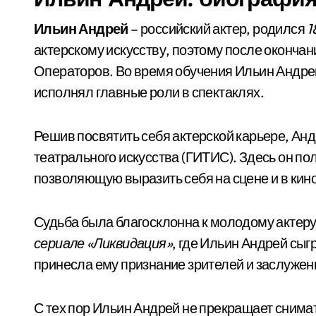
Ильин Андрей
– российский актер, родился
1
актерскому искусству, поэтому после оконча
Операторов. Во время обучения Ильин Андрей
исполнял главные роли в спектаклях.
Решив посвятить себя актерской карьере, Ан
театрального искусства (ГИТИС). Здесь он по
позволяющую выразить себя на сцене и в кино
Судьба была благосклонна к молодому актеру.
сериале «Ликвидация»
, где Ильин Андрей сыг
принесла ему признание зрителей и заслужен
С тех пор Ильин Андрей не прекращает снимат