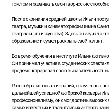
текстом и развивать свои творческие способн
После окончания средней школы Ильин посту
театра, музыки и кинематографии (ныне Санк
театрального искусства). Здесь он изучал ак
образование и сумел раскрыть свой талант.
Во время обучения в институте Ильин активно
Он принимал участие в студенческих спектакл
продемонстрировал свою выразительность и 
Разнообразие опыта и знаний, полученных во
дальнейшей успешной актёрской карьеры Иль
профессионализму, он смог достичь высоких в
самых известных и талантливых актёров нац