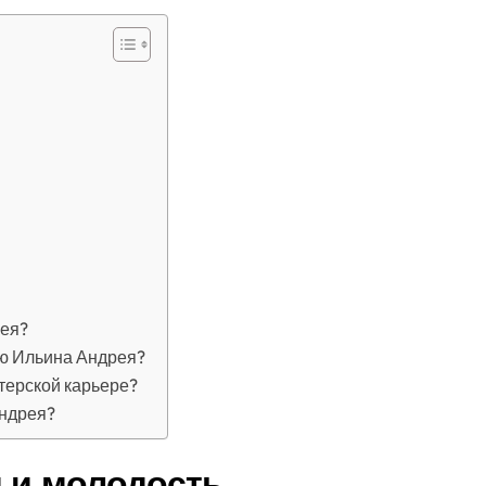
рея?
ю Ильина Андрея?
терской карьере?
Андрея?
 и молодость