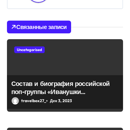
и
я
Связанные записи
п
о
Uncategorised
з
а
п
Состав и биография российской
и
поп-группы «Иванушки
интернешнл» — история успеха,
с
travelbox27_
Дек 3, 2023
музыка и судьбы участников
я
м