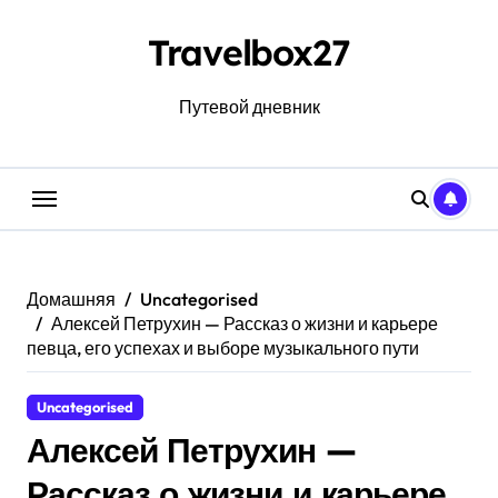
Перейти
к
Travelbox27
содержанию
Путевой дневник
Домашняя
Uncategorised
Алексей Петрухин — Рассказ о жизни и карьере
певца, его успехах и выборе музыкального пути
Uncategorised
Алексей Петрухин —
Рассказ о жизни и карьере