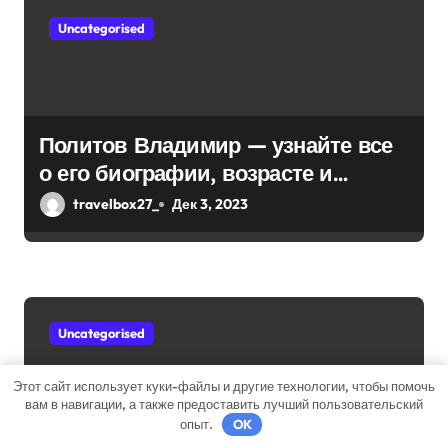
Uncategorised
Политов Владимир — узнайте все
о его биографии, возрасте и
впечатляющих достижениях!
travelbox27_
Дек 3, 2023
Uncategorised
Этот сайт использует куки-файлы и другие технологии, чтобы помочь
вам в навигации, а также предоставить лучший пользовательский
опыт.
OK