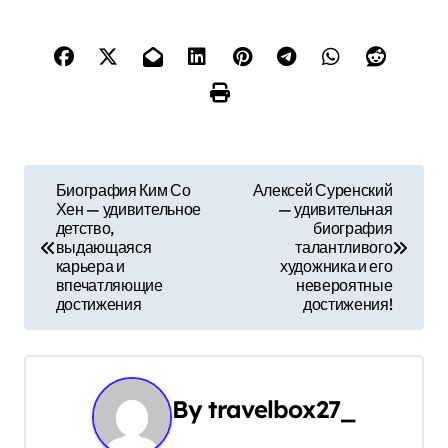
Н
Биография Ким Со
Алексей Суренский
Хен — удивительное
— удивительная
а
детство,
биография
выдающаяся
талантливого
в
карьера и
художника и его
впечатляющие
невероятные
и
достижения
достижения!
г
а
By
travelbox27_
ц