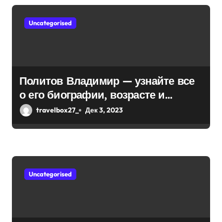
м
Uncategorised
Политов Владимир — узнайте все
о его биографии, возрасте и
впечатляющих достижениях!
travelbox27_
Дек 3, 2023
Uncategorised