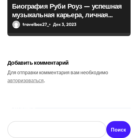
Биография Руби Роуз — успешная
музыкальная карьера, личная
жизнь и знаковые достижения
travelbox27_
Дек 3, 2023
Добавить комментарий
Для отправки комментария вам необходимо
авторизоваться
.
Поиск
Поиск