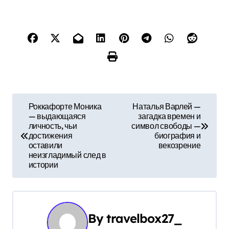
Н
Роккафорте Моника
Наталья Варлей —
— выдающаяся
загадка времен и
а
личность, чьи
символ свободы —
достижения
биография и
в
оставили
векозрение
неизгладимый след в
и
истории
г
а
By
travelbox27_