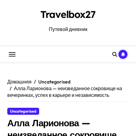
Перейти
к
Travelbox27
содержанию
Путевой дневник
Домашняя
Uncategorised
Алла Ларионова — неизведанное сокровище на
вечеринках, успех в карьере и независимость
Uncategorised
Алла Ларионова —
неизведанное сокровище