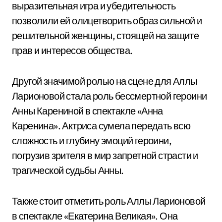
выразительная игра и убедительность
позволили ей олицетворить образ сильной и
решительной женщины, стоящей на защите
прав и интересов общества.
Другой значимой ролью на сцене для Аллы
Ларионовой стала роль бессмертной героини
Анны Карениной в спектакле «Анна
Каренина». Актриса сумела передать всю
сложность и глубину эмоций героини,
погрузив зрителя в мир запретной страсти и
трагической судьбы Анны.
Также стоит отметить роль Аллы Ларионовой
в спектакле «Екатерина Великая». Она