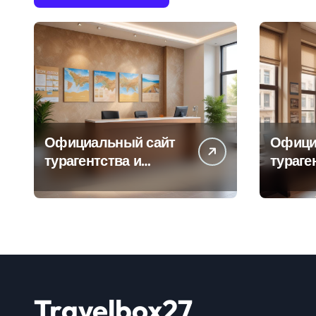
Официальный сайт
Офици
турагентства и
тураге
информация об
адрес
офисе продаж
продаж
Travelbox27