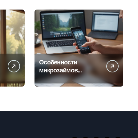
Особенности
микрозаймов
онлайн: условия,
процентные ставки и
порядок
оформления