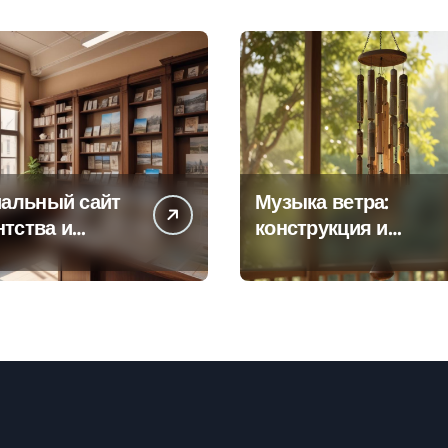
альный сайт
Музыка ветра:
нтства и
конструкция и
а офисов
особенности
 по регионам
звучания
колокольчиков