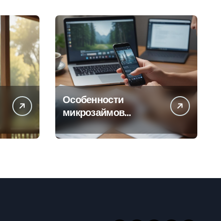
Особенности
микрозаймов
онлайн: условия,
процентные ставки и
порядок
оформления