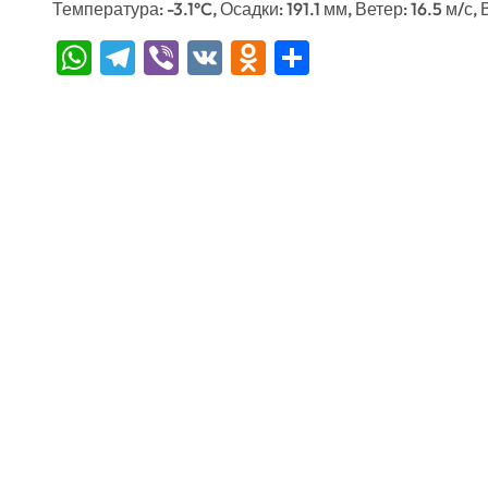
Температура: -3.1°C, Осадки: 191.1 мм, Ветер: 16.5 м/с
WhatsApp
Telegram
Viber
VK
Odnoklassniki
Отправить