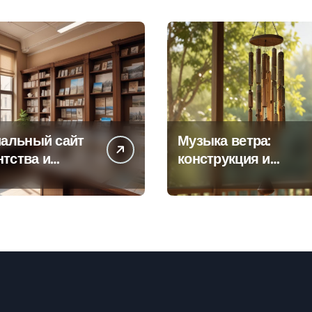
альный сайт
Музыка ветра:
нтства и
конструкция и
а офисов
особенности
 по регионам
звучания
колокольчиков