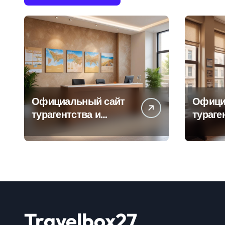
Официальный сайт
Офици
турагентства и
тураге
информация об
адрес
офисе продаж
продаж
Travelbox27