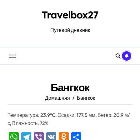
Перейти
к
Travelbox27
содержанию
Путевой дневник
Бангкок
Домашняя
Бангкок
Температура: 23.9°C, Осадки: 177.5 мм, Ветер: 20.9 м/
с, Влажность: 72%
WhatsApp
Telegram
Viber
VK
Odnoklassniki
Отправить