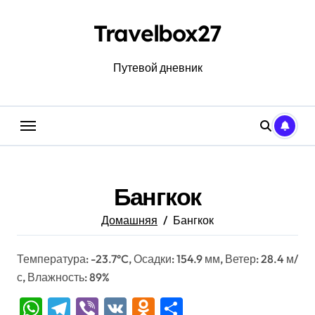
Перейти
к
Travelbox27
содержанию
Путевой дневник
Бангкок
Домашняя
Бангкок
Температура: -23.7°C, Осадки: 154.9 мм, Ветер: 28.4 м/
с, Влажность: 89%
WhatsApp
Telegram
Viber
VK
Odnoklassniki
Отправить