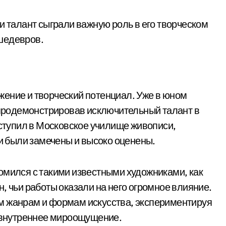
и талант сыграли важную роль в его творческом
шедевров.
ение и творческий потенциал. Уже в юном
, продемонстрировав исключительный талант в
оступил в Московское училище живописи,
ти были замечены и высоко оценены.
омился с такими известными художниками, как
, чьи работы оказали на него огромное влияние.
м жанрам и формам искусства, экспериментируя
е внутреннее мироощущение.