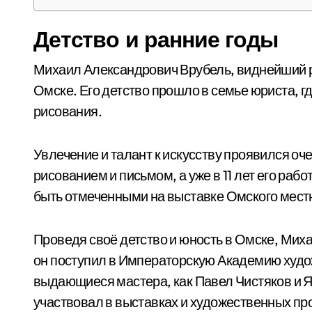
Детство и ранние годы
Михаил Александрович Врубель, виднейший ру
Омске. Его детство прошло в семье юриста, 
рисования.
Увлечение и талант к искусству проявился оч
рисованием и письмом, а уже в 11 лет его ра
быть отмеченными на выставке Омского мест
Проведя своё детство и юность в Омске, Мих
он поступил в Императорскую Академию худож
выдающиеся мастера, как Павел Чистяков и Я
участвовал в выставках и художественных прое