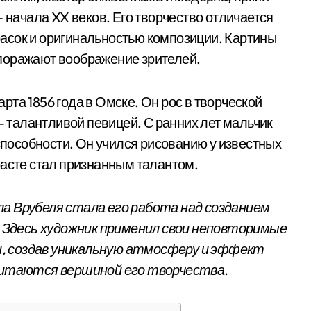
— начала XX веков. Его творчество отличается
асок и оригинальностью композиции. Картины
поражают воображение зрителей.
та 1856 года в Омске. Он рос в творческой
 — талантливой певицей. С ранних лет мальчик
особности. Он учился рисованию у известных
расте стал признанным талантом.
а Врубеля стала его работа над созданием
а. Здесь художник применил свои неповторимые
, создав уникальную атмосферу и эффект
считаются вершиной его творчества.