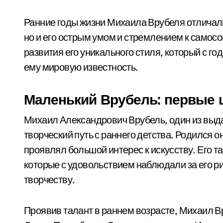
Ранние годы жизни Михаила Врубеля отличали
но и его острым умом и стремлением к самос
развития его уникального стиля, который с го
ему мировую известность.
Маленький Врубель: первые ш
Михаил Александрович Врубель, один из выд
творческий путь с раннего детства. Родился он
проявлял большой интерес к искусству. Его 
которые с удовольствием наблюдали за его р
творчеству.
Проявив талант в раннем возрасте, Михаил Вр