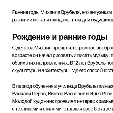
Ранние годы Михаила Врубеля, его энтузиазм 
развитии и стали фундаментом для будущих 
Рождение и ранние годы
С детства Михаил проявлял огромное воображ
возрасте он начал рисовать и писать музыку
обоих этих направлениях. В 12 лет Врубель п
скульптуры и архитектуры, где его способнос
В период обучения в училище Врубель познак
Василий Перов, Виктор Васнецов и Илья Репин
Молодой художник проявлял интерес к разны
с техниками и стилями, отражая свое богато