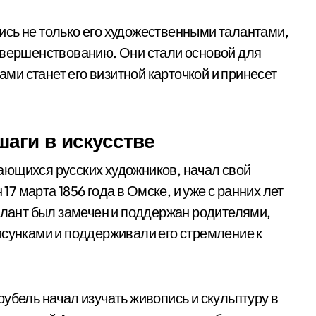
сь не только его художественными талантами,
овершенствованию. Они стали основой для
дами станет его визитной карточкой и принесет
аги в искусстве
ающихся русских художников, начал свой
 17 марта 1856 года в Омске, и уже с ранних лет
талант был замечен и поддержан родителями,
исунками и поддерживали его стремление к
убель начал изучать живопись и скульптуру в