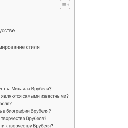
усстве
рмирование стиля
ества Михаила Врубеля?
я являются самыми известными?
беля?
ь в биографии Врубеля?
 творчества Врубеля?
ти к творчеству Врубеля?