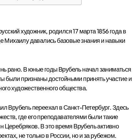
сский художник, родился 17 марта 1856 года в
где Михаилу давались базовые знания и навыки
ень рано. В юные годы Врубель начал заниматься
боты были признаны достойными принять участие и
ного художественного общества.
аил Врубель переехал в Санкт-Петербург. Здесь
еств, где его преподавателями были такие
н Церебряков. В это время Врубель активно
ктах, не только в России, но и за рубежом.