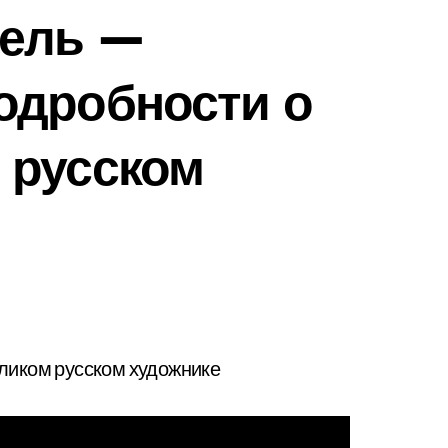
ель —
одробности о
 русском