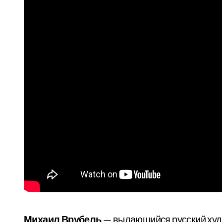
Михаил Врубель
— выдающийся русский худо