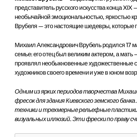
представитель русского искусства конца XIX 
необычайной эмоциональностью, яркостью кр
Врубеля — это настоящие шедевры, которые 
Михаил Александрович Врубель родился 17 мар
семье: его отец был великим актером, а мать
проявлял необыкновенные художественные сп
художников своего времени и уже в юном воз
Одним из ярких периодов творчества Михаил
фресок для здания Киевского земского банк
техники и трехмерные рельефные пластики
визуальных иллюзий. Эти фрески по праву 