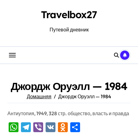
Перейти
к
Travelbox27
содержанию
Путевой дневник
Джордж Оруэлл — 1984
Домашняя
Джордж Оруэлл — 1984
Антиутопия, 1949, 328 стр. общество, власть и правда
WhatsApp
Telegram
Viber
VK
Odnoklassniki
Отправить