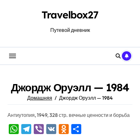
Перейти
к
Travelbox27
содержанию
Путевой дневник
Джордж Оруэлл — 1984
Домашняя
Джордж Оруэлл — 1984
Антиутопия, 1949, 328 стр. вечные ценности и борьба
WhatsApp
Telegram
Viber
VK
Odnoklassniki
Отправить