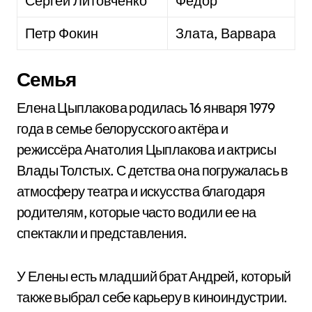
Сергей Литовченко
Федор
Петр Фокин
Злата, Варвара
Семья
Елена Цыплакова родилась 16 января 1979
года в семье белорусского актёра и
режиссёра Анатолия Цыплакова и актрисы
Влады Толстых. С детства она погружалась в
атмосферу театра и искусства благодаря
родителям, которые часто водили ее на
спектакли и представления.
У Елены есть младший брат Андрей, который
также выбрал себе карьеру в киноиндустрии.