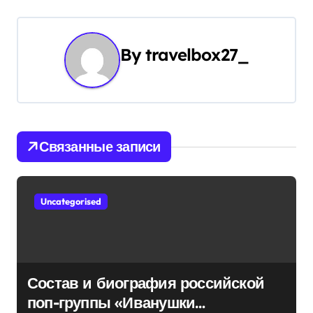
а
ц
и
By
travelbox27_
я
п
о
Связанные записи
з
а
Uncategorised
п
и
с
Состав и биография российской
поп-группы «Иванушки