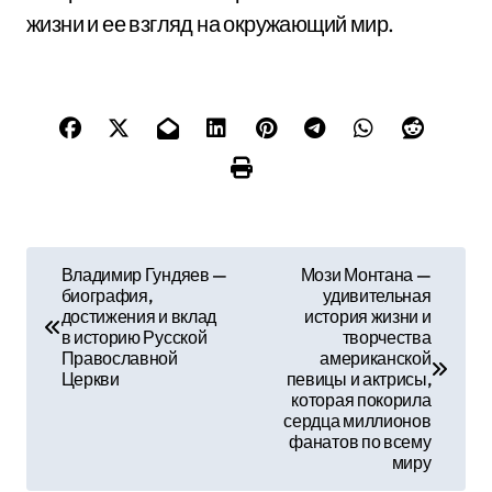
жизни и ее взгляд на окружающий мир.
Н
Владимир Гундяев —
Мози Монтана —
биография,
удивительная
а
достижения и вклад
история жизни и
в историю Русской
творчества
в
Православной
американской
Церкви
певицы и актрисы,
и
которая покорила
сердца миллионов
г
фанатов по всему
миру