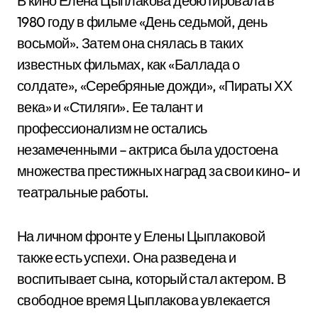
В кино Елена Цыплакова дебютировала в
1980 году в фильме «День седьмой, день
восьмой». Затем она снялась в таких
известных фильмах, как «Баллада о
солдате», «Серебряные дожди», «Пираты ХХ
века» и «Стиляги». Ее талант и
профессионализм не остались
незамеченными – актриса была удостоена
множества престижных наград за свои кино- и
театральные работы.
На личном фронте у Елены Цыплаковой
также есть успехи. Она разведена и
воспитывает сына, который стал актером. В
свободное время Цыплакова увлекается