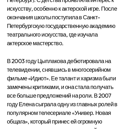
искусству, особенно к актерской игре. После
окончания школы поступила в Санкт-
Петербургскую государственную академию
театрального искусства, где изучала
актерское мастерство.
В 2003 году Цыплакова дебютировала на
телевидении, снявшись в многосерийном
фильме «Идиот». Ее талант и харизма были
замечены критиками, и она стала получать
все больше предложений на роли. В 2007
году Елена сыграла одну из главных ролей в
популярном телесериале «Универ. Новая
общага», который принес ей огромную