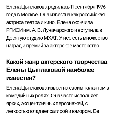
Елена Цыплакова родилась 11 сентября 1976
года в Москве. Она известна как российская
актриса театра и кино. Елена окончила
РГИСИ им. А. В. Луначарского и вступила в
Десятую студию МХАТ. У нее есть множество
наград и премий за актерское мастерство.
Какой жанр актерского творчества
Елены Цыплаковой наиболее
известен?
Елена Цыплакова известна своим талантом в
комедийных ролях. Она часто исполняет
ярких, эксцентричных персонажей, с
легкостью владеет сатирой и юмором. Ее