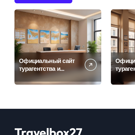
Официальный сайт
Офици
турагентства и
тураге
информация об
адрес
офисе продаж
продаж
Travelbox27