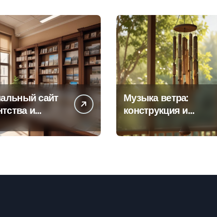
альный сайт
Музыка ветра:
нтства и
конструкция и
а офисов
особенности
 по регионам
звучания
колокольчиков