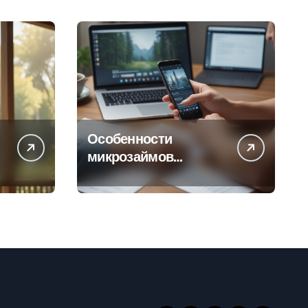
Особенности
микрозаймов
онлайн: условия,
процентные ставки и
порядок
оформления