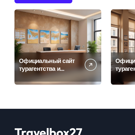
Официальный сайт
Офици
турагентства и
тураге
информация об
адрес
офисе продаж
продаж
Travelbox27