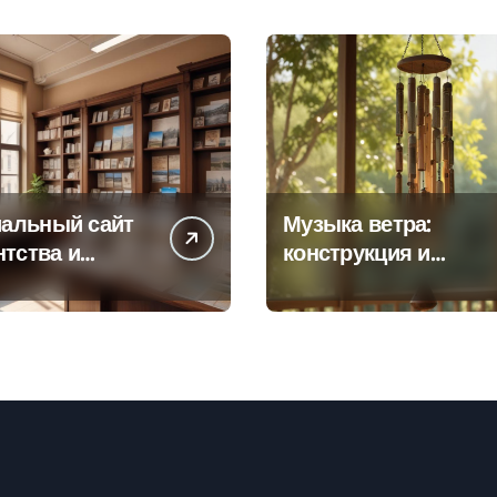
альный сайт
Музыка ветра:
нтства и
конструкция и
а офисов
особенности
 по регионам
звучания
колокольчиков