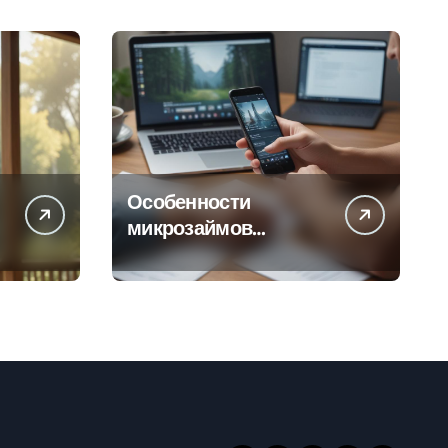
Особенности
микрозаймов
онлайн: условия,
процентные ставки и
порядок
оформления