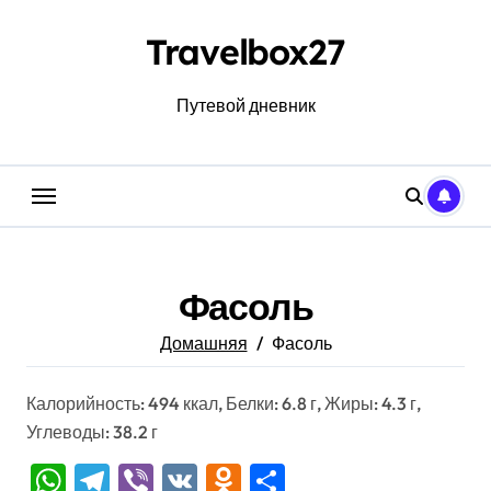
Перейти
к
Travelbox27
содержанию
Путевой дневник
Фасоль
Домашняя
Фасоль
Калорийность: 494 ккал, Белки: 6.8 г, Жиры: 4.3 г,
Углеводы: 38.2 г
WhatsApp
Telegram
Viber
VK
Odnoklassniki
Отправить