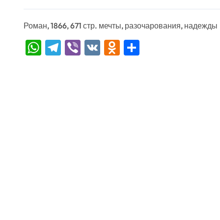
Роман, 1866, 671 стр. мечты, разочарования, надежды
WhatsApp
Telegram
Viber
VK
Odnoklassniki
Отправить