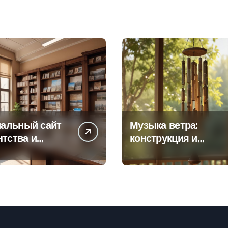
альный сайт
Музыка ветра:
нтства и
конструкция и
а офисов
особенности
 по регионам
звучания
колокольчиков