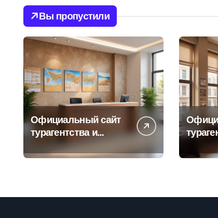
Вы пропустили
Официальный сайт
Офици
турагентства и
тураге
информация об
адрес
офисе продаж
продаж