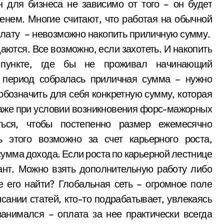
н для бизнеса не зависимо от того – он будет
енем. Многие считают, что работая на обычной
плату – невозможно накопить приличную сумму.
аются. Все возможно, если захотеть. И накопить
 пункте, где бы не проживал начинающий
 период собралась приличная сумма – нужно
обозначить для себя конкретную сумму, которая
даже при условии возникновения форс-мажорных
иться, чтобы постепенно размер ежемесячно
 этого возможно за счет карьерного роста,
сумма дохода. Если роста по карьерной лестнице
иант. Можно взять дополнительную работу либо
е его найти? Глобальная сеть – огромное поле
сании статей, кто-то подрабатывает, увлекаясь
занимался – оплата за нее практически всегда