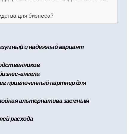
едства для бизнеса?
разумный и надежный вариант
 родственников
 бизнес-ангела
нег привлеченный партнер для
стойная альтернатива заемным
тей расхода