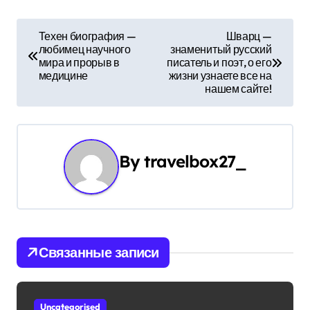
Н
Техен биография —
Шварц —
любимец научного
знаменитый русский
а
мира и прорыв в
писатель и поэт, о его
медицине
жизни узнаете все на
в
нашем сайте!
и
г
By
travelbox27_
а
ц
и
Связанные записи
я
п
Uncategorised