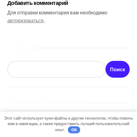
Добавить комментарий
Для отправки комментария вам необходимо
авторизоваться
.
Поиск
Поиск
Последние публикации
Этот сайт использует куки-файлы и другие технологии, чтобы помочь
Официальный сайт турагентства и информация
вам в навигации, а также предоставить лучший пользовательский
об офисе продаж
опыт.
OK