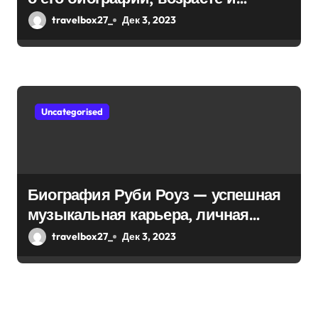
впечатляющих достижениях!
travelbox27_
Дек 3, 2023
Uncategorised
Биография Руби Роуз — успешная
музыкальная карьера, личная
жизнь и знаковые достижения
travelbox27_
Дек 3, 2023