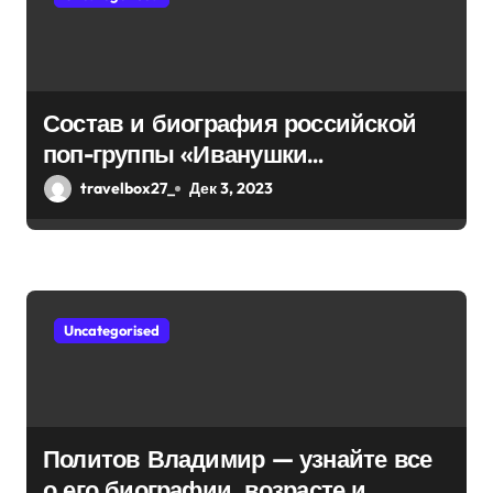
о
з
а
Состав и биография российской
п
поп-группы «Иванушки
и
интернешнл» — история успеха,
travelbox27_
Дек 3, 2023
музыка и судьбы участников
с
я
м
Uncategorised
Политов Владимир — узнайте все
о его биографии, возрасте и