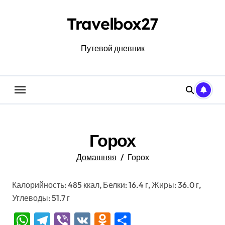
Перейти
к
Travelbox27
содержанию
Путевой дневник
Горох
Домашняя
Горох
Калорийность: 485 ккал, Белки: 16.4 г, Жиры: 36.0 г,
Углеводы: 51.7 г
WhatsApp
Telegram
Viber
VK
Odnoklassniki
Отправить