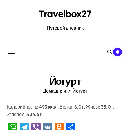
Перейти
к
Travelbox27
содержанию
Путевой дневник
Йогурт
Домашняя
Йогурт
Калорийность: 493 ккал, Белки: 8.0 г, Жиры: 35.0 г,
Углеводы: 34.6 г
WhatsApp
Telegram
Viber
VK
Odnoklassniki
Отправить