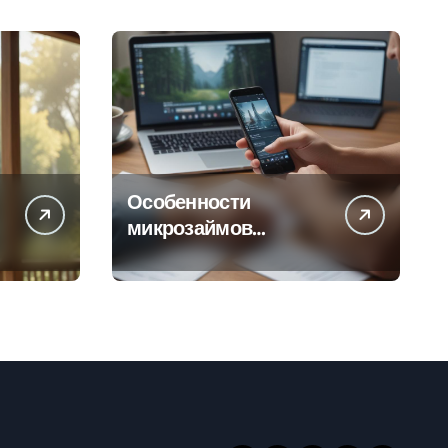
Особенности
микрозаймов
онлайн: условия,
процентные ставки и
порядок
оформления