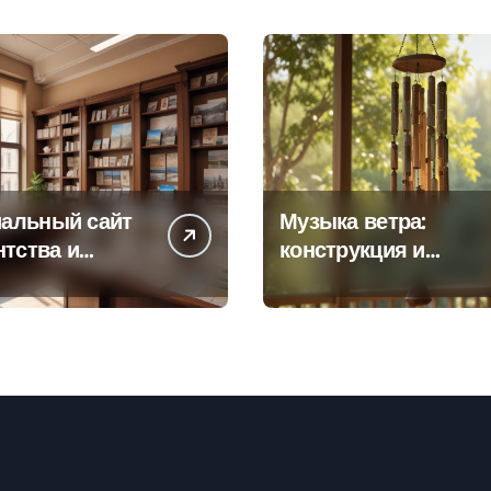
альный сайт
Музыка ветра:
нтства и
конструкция и
а офисов
особенности
 по регионам
звучания
колокольчиков