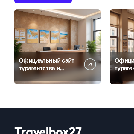
Официальный сайт
Офици
турагентства и
тураге
информация об
адрес
офисе продаж
продаж
Travelbox27