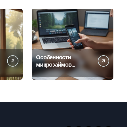
Особенности
микрозаймов
онлайн: условия,
процентные ставки и
порядок
оформления