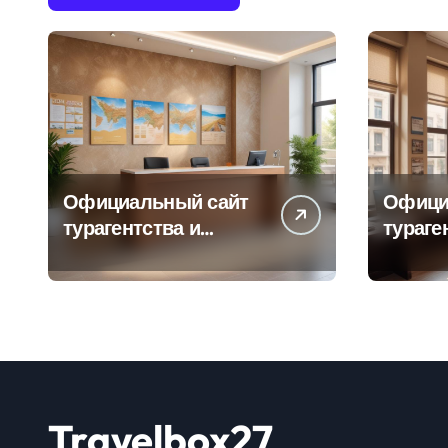
Официальный сайт
Офици
турагентства и
тураге
информация об
адрес
офисе продаж
продаж
Travelbox27