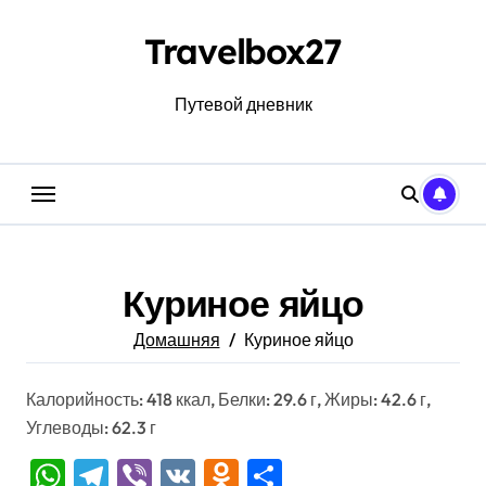
Перейти
к
Travelbox27
содержанию
Путевой дневник
Куриное яйцо
Домашняя
Куриное яйцо
Калорийность: 418 ккал, Белки: 29.6 г, Жиры: 42.6 г,
Углеводы: 62.3 г
WhatsApp
Telegram
Viber
VK
Odnoklassniki
Отправить