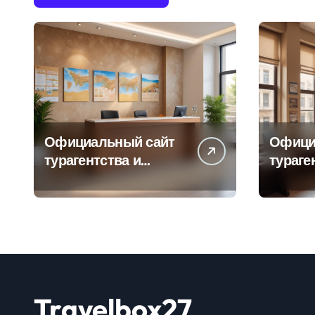
Официальный сайт
Офици
турагентства и
тураге
информация об
адрес
офисе продаж
продаж
Travelbox27