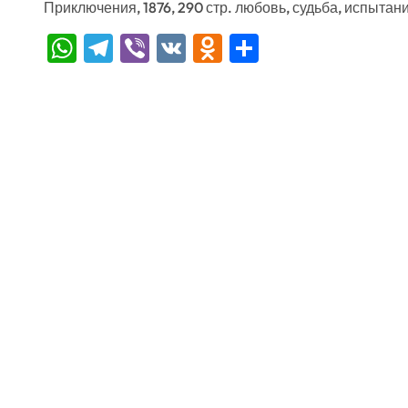
Приключения, 1876, 290 стр. любовь, судьба, испытан
WhatsApp
Telegram
Viber
VK
Odnoklassniki
Отправить