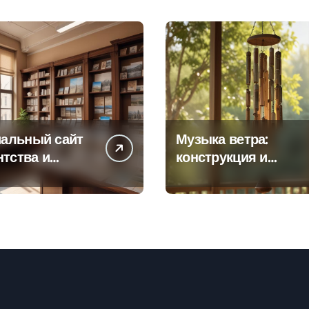
альный сайт
Музыка ветра:
нтства и
конструкция и
а офисов
особенности
 по регионам
звучания
колокольчиков