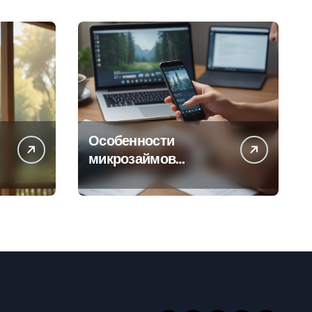
Особенности
микрозаймов
онлайн: условия,
процентные ставки и
порядок
оформления