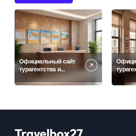
Официальный сайт
Офици
турагентства и
тураге
информация об
адрес
офисе продаж
продаж
Travelbox27