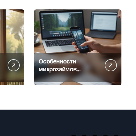
Особенности
микрозаймов
онлайн: условия,
процентные ставки и
порядок
оформления