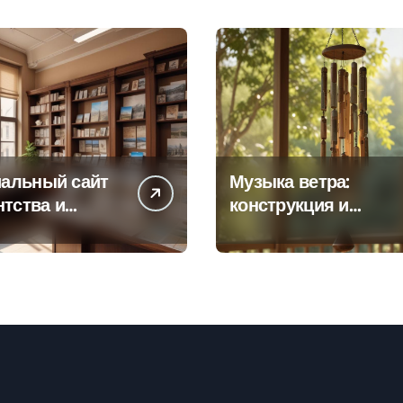
альный сайт
Музыка ветра:
нтства и
конструкция и
а офисов
особенности
 по регионам
звучания
колокольчиков