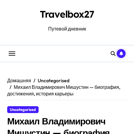
Перейти
к
Travelbox27
содержанию
Путевой дневник
Домашняя
Uncategorised
Михаил Владимирович Мишустин — биография,
достижения, история карьеры
Uncategorised
Михаил Владимирович
Мишустин — биография,