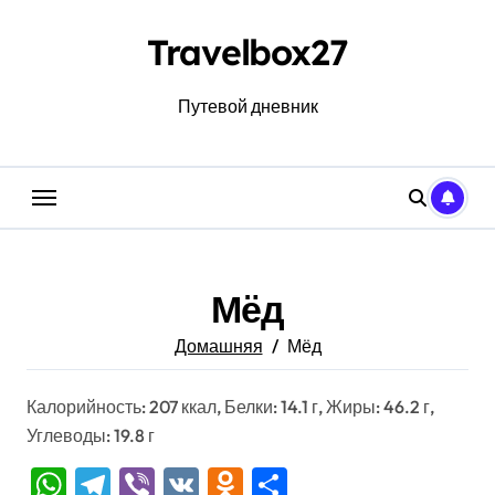
Перейти
к
Travelbox27
содержанию
Путевой дневник
Мёд
Домашняя
Мёд
Калорийность: 207 ккал, Белки: 14.1 г, Жиры: 46.2 г,
Углеводы: 19.8 г
WhatsApp
Telegram
Viber
VK
Odnoklassniki
Отправить