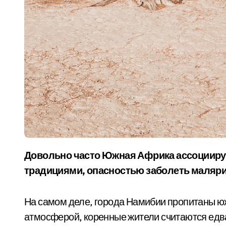
Довольно часто Южная Африка ассоциируется с непокоренной природой, дикими
традициями, опасностью заболеть маляри
На самом деле, города Намибии пропитаны 
атмосферой, коренные жители считаются едв