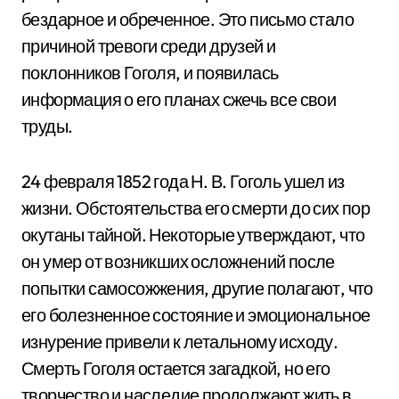
бездарное и обреченное. Это письмо стало
причиной тревоги среди друзей и
поклонников Гоголя, и появилась
информация о его планах сжечь все свои
труды.
24 февраля 1852 года Н. В. Гоголь ушел из
жизни. Обстоятельства его смерти до сих пор
окутаны тайной. Некоторые утверждают, что
он умер от возникших осложнений после
попытки самосожжения, другие полагают, что
его болезненное состояние и эмоциональное
изнурение привели к летальному исходу.
Смерть Гоголя остается загадкой, но его
творчество и наследие продолжают жить в