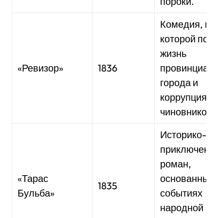
пороки.
Комедия, в
которой пок
жизнь
«Ревизор»
1836
провинциаль
города и
коррупция
чиновников.
Историко-
приключенч
роман,
«Тарас
основанный 
1835
Бульба»
событиях
народной