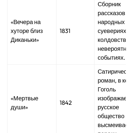
Сборник
рассказов о
«Вечера на
народных
хуторе близ
1831
суевериях,
Диканьки»
колдовстве 
невероятны
событиях.
Сатирически
роман, в ко
Гоголь
«Мертвые
изображает
1842
души»
русское
общество и
высмеивает 