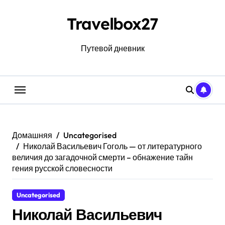
Перейти
к
Travelbox27
содержанию
Путевой дневник
Домашняя
Uncategorised
Николай Васильевич Гоголь — от литературного
величия до загадочной смерти – обнажение тайн
гения русской словесности
Uncategorised
Николай Васильевич