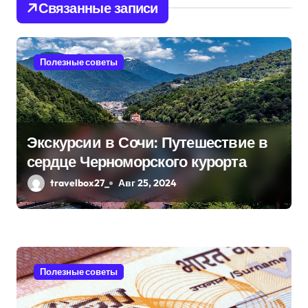
Связанные записи
я
п
Полезные советы
о
з
а
Экскурсии в Сочи: Путешествие в
п
сердце Черноморского курорта
и
travelbox27_
Авг 25, 2024
с
я
м
Полезные советы