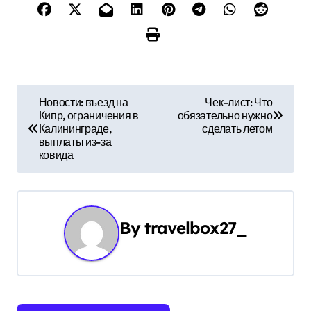
Н
Новости: въезд на
Чек-лист: Что
Кипр, ограничения в
обязательно нужно
а
Калининграде,
сделать летом
выплаты из-за
в
ковида
и
г
By
travelbox27_
а
ц
и