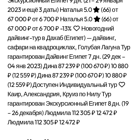
Экскурсионный Египет
9 дн.
(21 – 29 января
2023 и ещё 3 даты)
Наталья 5.0
(66)
от
67 000 ₽
от 6 700 ₽
Наталья 5.0
(66)
от
67 000 ₽
от 6 700 ₽
-13%
Новогодний
дайвинг-тур в Дахаб (Египет) — дайвинг,
сафари на квадроциклах, Голубая Лагуна Тур
гарантирован Дайвинг Египет
7 дн.
(29 дек –
04 янв 2023)
Дина
87 239 ₽
(100 670 ₽)
10 880
₽
(12 559 ₽)
Дина
87 239 ₽
(100 670 ₽)
10 880 ₽
(12 559 ₽)
Доступен Индивидуальный тур
Каир, Александрия, Круиз по Нилу Тур
гарантирован Экскурсионный Египет
8 дн.
(19
– 26 декабря)
Людмила
112 305 ₽
12 472 ₽
Людмила
112 305 ₽
12 472 ₽