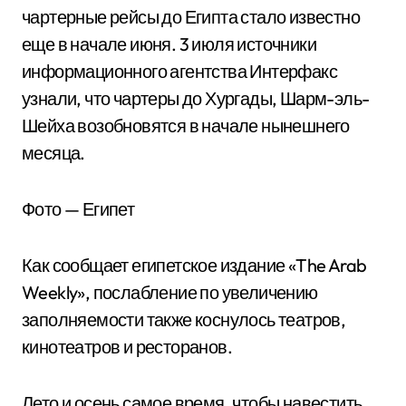
чартерные рейсы до Египта стало известно
еще в начале июня. 3 июля источники
информационного агентства Интерфакс
узнали, что чартеры до Хургады, Шарм-эль-
Шейха возобновятся в начале нынешнего
месяца.
Фото — Египет
Как сообщает египетское издание «The Arab
Weekly», послабление по увеличению
заполняемости также коснулось театров,
кинотеатров и ресторанов.
Лето и осень самое время, чтобы навестить