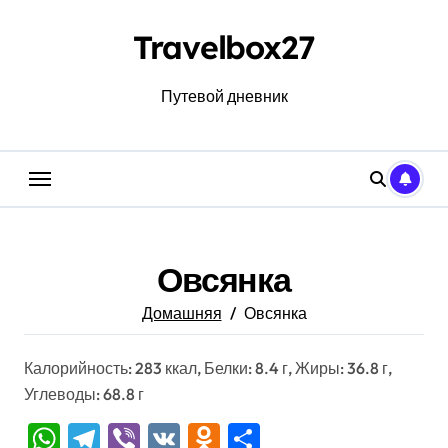
Перейти
к
Travelbox27
содержанию
Путевой дневник
Овсянка
Домашняя
Овсянка
Калорийность: 283 ккал, Белки: 8.4 г, Жиры: 36.8 г,
Углеводы: 68.8 г
WhatsApp
Telegram
Viber
VK
Odnoklassniki
Отправить