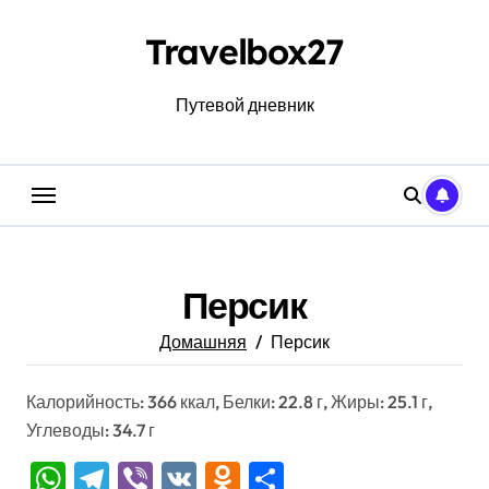
Перейти
к
Travelbox27
содержанию
Путевой дневник
Персик
Домашняя
Персик
Калорийность: 366 ккал, Белки: 22.8 г, Жиры: 25.1 г,
Углеводы: 34.7 г
WhatsApp
Telegram
Viber
VK
Odnoklassniki
Отправить