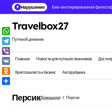
Перейти
Нарушение
Био-инспирированная философи
к
содержанию
Кибернетическая иммунология с
Travelbox27
Эвристическая психофармаколо
Квантовая архитектура сна: поч
WhatsApp
Путевой дневник
Нейро иммунология стресса: де
Telegram
Когнитивная математика хаоса:
Главная
Новости для путешественников
Достоп
Viber
Феноменологическая электродин
VK
Криптовалюта и бизнес
Авторубрика
Энтропийная топология быта: к
Odnoklassniki
Эллиптическая зоопсихология: 
Отправить
Персик
Постироническая химия вдохнов
Домашняя
Персик