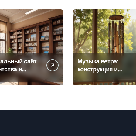
альный сайт
Музыка ветра:
нтства и
конструкция и
а офисов
особенности
 по регионам
звучания
колокольчиков