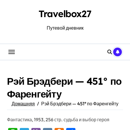
Перейти
к
Travelbox27
содержанию
Путевой дневник
Рэй Брэдбери — 451° по
Фаренгейту
Домашняя
Рэй Брэдбери — 451° по Фаренгейту
Фантастика, 1953, 256 стр. судьба и выбор героя