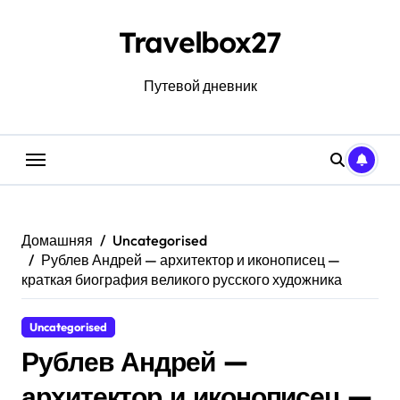
Перейти
к
Travelbox27
содержанию
Путевой дневник
Домашняя
Uncategorised
Рублев Андрей — архитектор и иконописец —
краткая биография великого русского художника
Uncategorised
Рублев Андрей —
архитектор и иконописец —