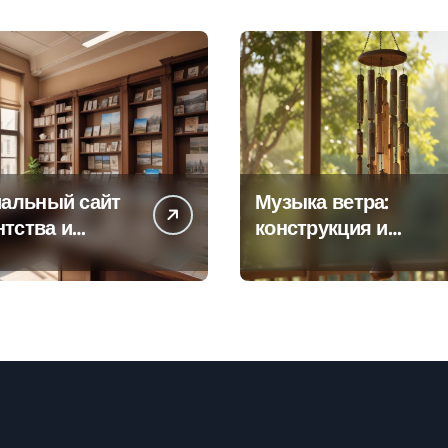
альный сайт
Музыка ветра:
нтства и
конструкция и
а офисов
особенности
 по регионам
звучания
колокольчиков