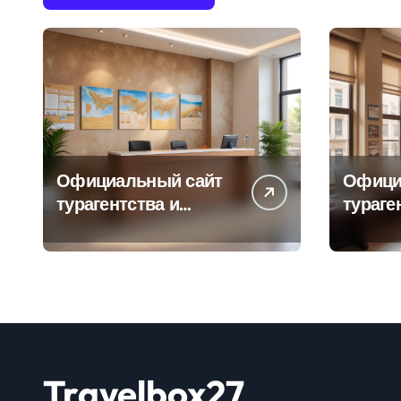
Официальный сайт
Офици
турагентства и
тураге
информация об
адрес
офисе продаж
продаж
Travelbox27