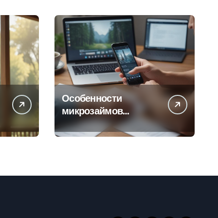
Особенности
микрозаймов
онлайн: условия,
процентные ставки и
порядок
оформления