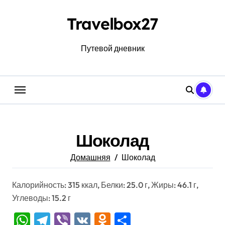
Перейти
к
Travelbox27
содержанию
Путевой дневник
Шоколад
Домашняя
Шоколад
Калорийность: 315 ккал, Белки: 25.0 г, Жиры: 46.1 г,
Углеводы: 15.2 г
WhatsApp
Telegram
Viber
VK
Odnoklassniki
Отправить