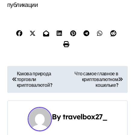
публикации
Н
Какова природа
Что самое главное в
торговли
криптовалютном
а
криптовалютой?
кошельке?
в
и
By
travelbox27_
г
а