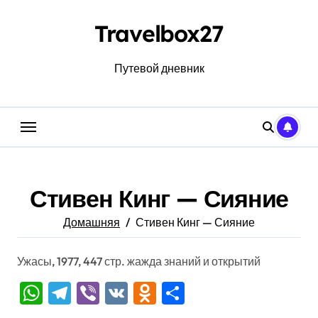
Перейти
к
Travelbox27
содержанию
Путевой дневник
Стивен Кинг — Сияние
Домашняя
Стивен Кинг — Сияние
Ужасы, 1977, 447 стр. жажда знаний и открытий
WhatsApp
Telegram
Viber
VK
Odnoklassniki
Отправить