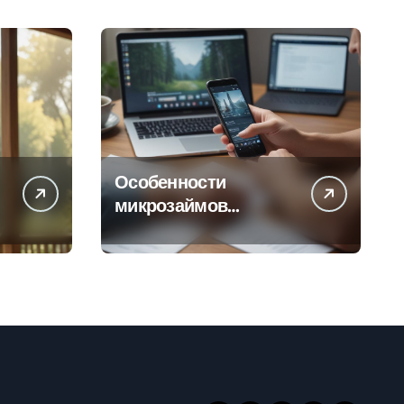
Особенности
микрозаймов
онлайн: условия,
процентные ставки и
порядок
оформления