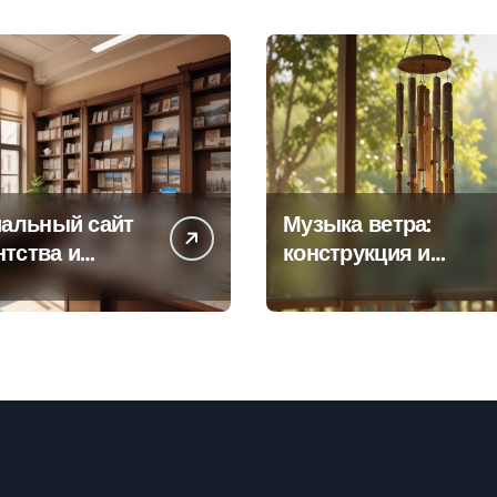
альный сайт
Музыка ветра:
нтства и
конструкция и
а офисов
особенности
 по регионам
звучания
колокольчиков