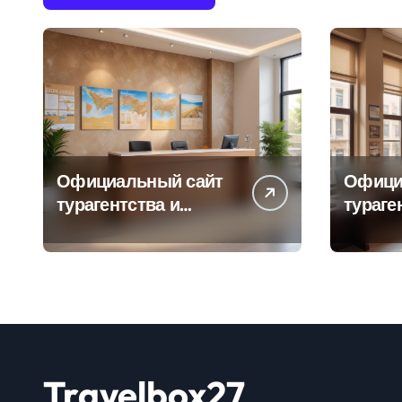
Официальный сайт
Офици
турагентства и
тураге
информация об
адрес
офисе продаж
продаж
Travelbox27