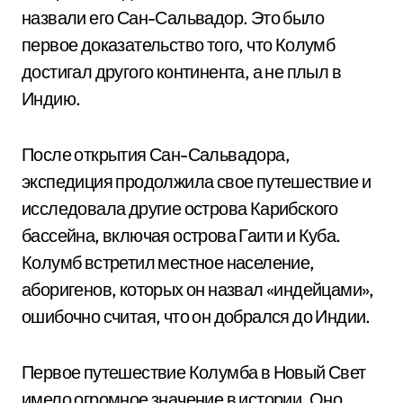
назвали его Сан-Сальвадор. Это было
первое доказательство того, что Колумб
достигал другого континента, а не плыл в
Индию.
После открытия Сан-Сальвадора,
экспедиция продолжила свое путешествие и
исследовала другие острова Карибского
бассейна, включая острова Гаити и Куба.
Колумб встретил местное население,
аборигенов, которых он назвал «индейцами»,
ошибочно считая, что он добрался до Индии.
Первое путешествие Колумба в Новый Свет
имело огромное значение в истории. Оно