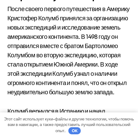
После своего первого путешествия в Америку
Кристофер Колумб принялся за организацию
новых экспедиций и исследование земель
американского континента. В 1498 году он
отправился вместе с братом Бартоломео
Колумбом во вторую экспедицию, которая
стала открытием Южной Америки. В ходе
этой экспедиции Колумб узнал о наличии
огромного континента и понял, что он открыл
неудивительно большую землю запада.
Колумб вернулся в Испанию и начал
Этот сайт использует куки-файлы и другие технологии, чтобы помочь
переписывать и систематизировать свои
вам в навигации, а также предоставить лучший пользовательский
знания о новых землях. Вместе с ним
опыт.
OK