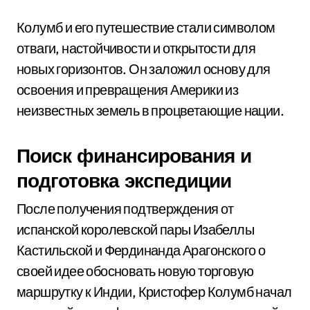
Колумб и его путешествие стали символом
отваги, настойчивости и открытости для
новых горизонтов. Он заложил основу для
освоения и превращения Америки из
неизвестных земель в процветающие нации.
Поиск финансирования и
подготовка экспедиции
После получения подтверждения от
испанской королевской пары Изабеллы
Кастильской и Фердинанда Арагонского о
своей идее обосновать новую торговую
маршрутку к Индии, Кристофер Колумб начал