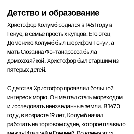
Детство и образование
Христофор Колумб родился в 1451 году в
Генуе, в семье простых купцов. Его отец
Доменико Колумб был шерифом Генуи, а
мать Сюзанна Фонтанаросса была
домохозяйкой. Христофор был старшим из
пятерых детей.
С детства Христофор проявлял большой
интерес к морю. Он мечтал стать мореходом
и исследовать неизведанные земли. В 1470
году, в возрасте 19 лет, Колумб начал
работать на торговом судне, которое плавало
между Италией и Грецией. Во время этих