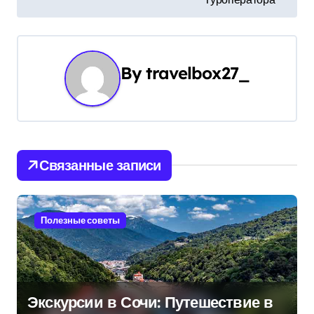
в
и
By
travelbox27_
г
а
ц
и
Связанные записи
я
п
Полезные советы
о
з
Экскурсии в Сочи: Путешествие в
а