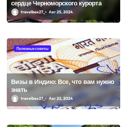
сердце Черноморского курорта
п
travelbox27_
Авг 25, 2024
и
с
я
Полезные советы
м
Визы в Индию: Все, что вам нужно
знать
travelbox27_
Авг 22, 2024