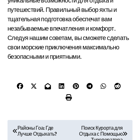
уникальные возможности для отдыха и
путешествий. Правильный выбор яхты и
тщательная подготовка обеспечат вам
незабываемые впечатления и комфорт.
Следуя нашим советам, вы сможете сделать
свои морские приключения максимально
безопасными и приятными.
Н
Районы Гоа: Где
Поиск Курорта для
Лучше Отдыхать?
Отдыха с Помощью
а
Туроператора