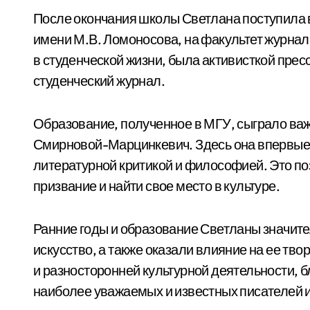
После окончания школы Светлана поступила 
имени М.В. Ломоносова, на факультет журнал
в студенческой жизни, была активисткой прес
студенческий журнал.
Образование, полученное в МГУ, сыграло важ
Смирновой-Марцинкевич. Здесь она впервые п
литературной критикой и философией. Это по
призвание и найти свое место в культуре.
Ранние годы и образование Светланы значите
искусство, а также оказали влияние на ее тво
и разносторонней культурной деятельности, б
наиболее уважаемых и известных писателей и