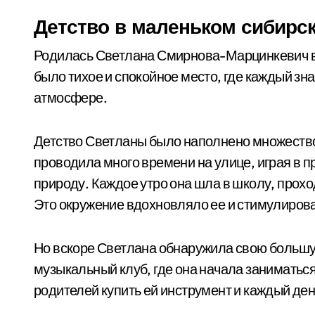
Детство в маленьком сибирс
Родилась Светлана Смирнова-Марцинкевич в 
было тихое и спокойное место, где каждый зн
атмосфере.
Детство Светланы было наполнено множество
проводила много времени на улице, играя в 
природу. Каждое утро она шла в школу, прох
Это окружение вдохновляло ее и стимулирова
Но вскоре Светлана обнаружила свою большую
музыкальный клуб, где она начала заниматься
родителей купить ей инструмент и каждый ден