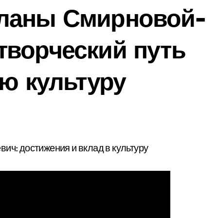
ланы Смирновой-
творческий путь
ую культуру