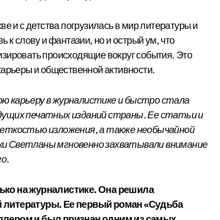
ве и с детства погрузилась в мир литературы и
 к слову и фантазии, но и острый ум, что
изировать происходящие вокруг события. Это
карьеры и общественной активности.
ю карьеру в журналистике и быстро стала
дущих печатных изданий страны. Ее статьи и
четкостью изложения, а также необычайной
ки Светланы мгновенно захватывали внимание
о.
ько на журналистике. Она решила
й литературы. Ее первый роман «Судьба
ллером и был признан одним из самых