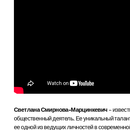
Светлана Смирнова-Марцинкевич
– извест
общественный деятель. Ее уникальный талант
ее одной из ведущих личностей в современной