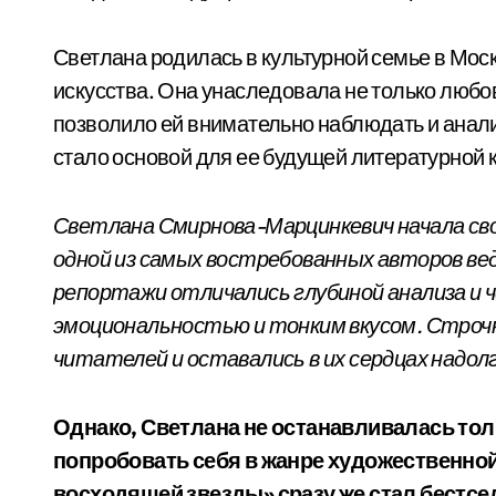
Светлана родилась в культурной семье в Моск
искусства. Она унаследовала не только любовь
позволило ей внимательно наблюдать и анал
стало основой для ее будущей литературной 
Светлана Смирнова-Марцинкевич начала сво
одной из самых востребованных авторов ве
репортажи отличались глубиной анализа и 
эмоциональностью и тонким вкусом. Строч
читателей и оставались в их сердцах надолг
Однако, Светлана не останавливалась тол
попробовать себя в жанре художественно
восходящей звезды» сразу же стал бестсе