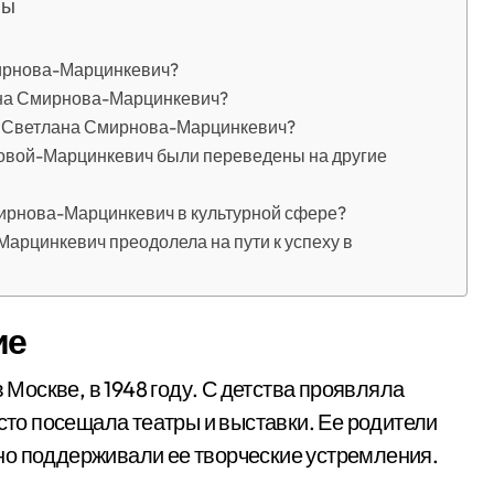
лы
ирнова-Марцинкевич?
лана Смирнова-Марцинкевич?
а Светлана Смирнова-Марцинкевич?
овой-Марцинкевич были переведены на другие
ирнова-Марцинкевич в культурной сфере?
арцинкевич преодолела на пути к успеху в
ие
оскве, в 1948 году. С детства проявляла
асто посещала театры и выставки. Ее родители
но поддерживали ее творческие устремления.