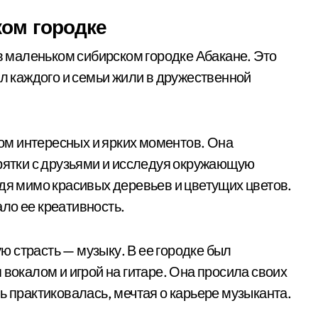
ком городке
маленьком сибирском городке Абакане. Это
ал каждого и семьи жили в дружественной
м интересных и ярких моментов. Она
прятки с друзьями и исследуя окружающую
одя мимо красивых деревьев и цветущих цветов.
ло ее креативность.
 страсть — музыку. В ее городке был
 вокалом и игрой на гитаре. Она просила своих
ь практиковалась, мечтая о карьере музыканта.