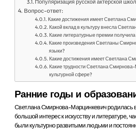
Популяризация русской актерской шко
Вопрос-ответ:
Какие достижения имеет Светлана См
Какой вклад в культуру внесла Свет
Какие литературные премии получил
Какие произведения Светланы Смирн
языки?
Какие достижения имеет Светлана См
Какие трудности Светлана Смирнова-М
культурной сфере?
Ранние годы и образован
Светлана Смирнова-Марцинкевич родилась в М
большой интерес к искусству и литературе, ч
были культурно развитыми людьми и постоян